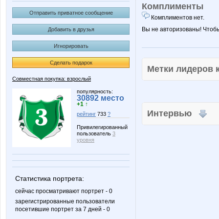
Комплименты
Отправить приватное сообщение
Комплиментов нет.
Вы не авторизованы! Чтоб
Добавить в друзья
Игнорировать
Сделать подарок
Метки лидеров
Совместная покупка: взрослый
популярность:
30892 место
+1 ↑
Интервью
рейтинг
733
?
Привилегированный
пользователь
3
уровня
Статистика портрета:
сейчас просматривают портрет - 0
зарегистрированные пользователи
посетившие портрет за 7 дней - 0